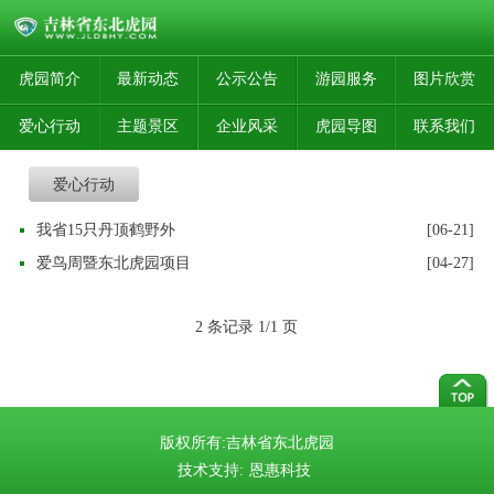
虎园简介
最新动态
公示公告
游园服务
图片欣赏
爱心行动
主题景区
企业风采
虎园导图
联系我们
爱心行动
我省15只丹顶鹤野外
[06-21]
爱鸟周暨东北虎园项目
[04-27]
2 条记录 1/1 页
版权所有:吉林省东北虎园
技术支持:
恩惠科技