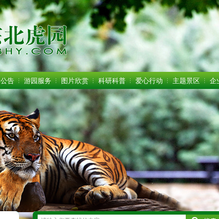
示公告
游园服务
图片欣赏
科研科普
爱心行动
主题景区
企